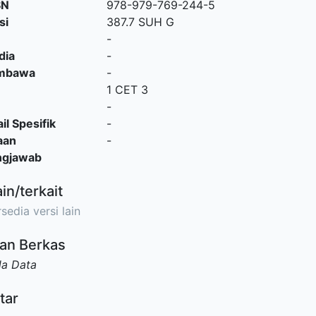
SN
978-979-769-244-5
si
387.7 SUH G
-
dia
-
embawa
-
1 CET 3
-
il Spesifik
-
aan
-
ngjawab
ain/terkait
sedia versi lain
an Berkas
da Data
tar