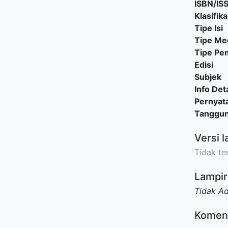
ISBN/IS
Klasifika
Tipe Isi
Tipe Me
Tipe P
Edisi
Subjek
Info Deta
Pernyat
Tanggu
Versi l
Tidak ter
Lampir
Tidak A
Komen