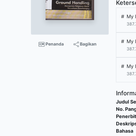
Keters
#
My 
387.
#
My L
Penanda
Bagikan
387.
#
My 
387.
Informa
Judul Se
No. Pang
Penerbi
Deskrips
Bahasa