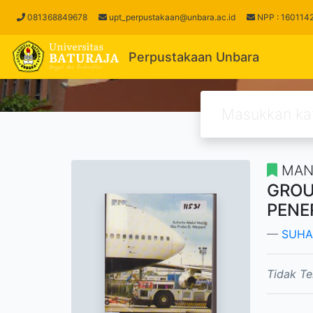
(current)
081368849678
upt_perpustakaan@unbara.ac.id
NPP : 16011
Perpustakaan Unbara
MAN
GROU
PENE
SUHA
Tidak Te