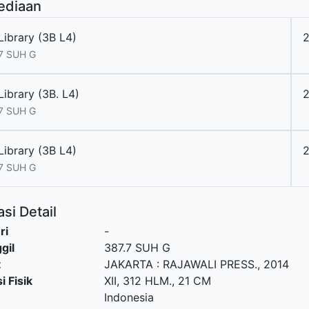
ediaan
Library (3B L4)
7 SUH G
ibrary (3B. L4)
7 SUH G
Library (3B L4)
7 SUH G
si Detail
ri
-
gil
387.7 SUH G
t
JAKARTA
:
RAJAWALI PRESS
.,
2014
i Fisik
XII, 312 HLM., 21 CM
Indonesia