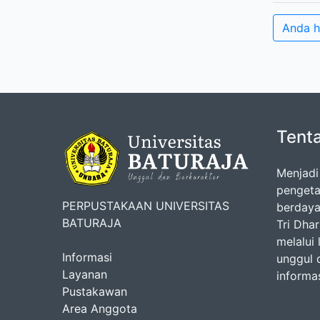
Anda h
Tent
Menjadi
pengeta
PERPUSTAKAAN UNIVERSITAS
berdaya
BATURAJA
Tri Dha
melalui
Informasi
unggul 
Layanan
informas
Pustakawan
Area Anggota