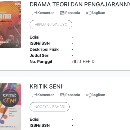
DRAMA TEORI DAN PENGAJARANN
Komentar
Penanda
Bagikan
HERMAN J WALUYO
Edisi
-
ISBN/ISSN
-
Deskripsi Fisik
-
Judul Seri
-
No. Panggil
7
92.1 HER D
KRITIK SENI
Komentar
Penanda
Bagikan
NOORYAN BAHARI
Edisi
-
ISBN/ISSN
-