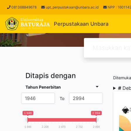
(current)
081368849678
upt_perpustakaan@unbara.ac.id
NPP : 16011
Perpustakaan Unbara
Ditapis dengan
Ditemuk
Tahun Penerbitan
#
Deb
To
1 946
2 994
1 946
2 208
2 470
2 732
2 994