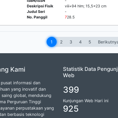
ISBN/ISSN
-
Deskripsi Fisik
viii+94 hlm; 15,5x23 cm
Judul Seri
-
No. Panggil
7
28.5
1
2
3
4
5
Berikutny
ang Kami
Statistik Data Pengun
Web
 pusat informasi dan
399
huan yang inovatif dan
 saing global, mendukung
Kunjungan Web Hari ini
rma Perguruan Tinggi
925
 layanan perpustakaan yang
dan berbasis teknologi