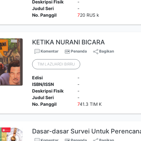
Deskripsi Fisik
-
Judul Seri
-
No. Panggil
7
20 RUS k
KETIKA NURANI BICARA
Komentar
Penanda
Bagikan
TIM LAZUARDI BIRRU
Edisi
-
ISBN/ISSN
-
Deskripsi Fisik
-
Judul Seri
-
No. Panggil
7
41.3 TIM K
Dasar-dasar Survei Untuk Perencan
Komentar
Penanda
Bagikan