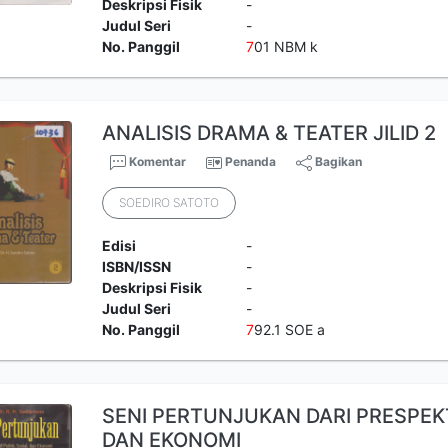
Deskripsi Fisik
-
Judul Seri
-
No. Panggil
7
01 NBM k
ANALISIS DRAMA & TEATER JILID 2
Komentar
Penanda
Bagikan
SOEDIRO SATOTO
Edisi
-
ISBN/ISSN
-
Deskripsi Fisik
-
Judul Seri
-
No. Panggil
7
92.1 SOE a
SENI PERTUNJUKAN DARI PRESPEKTI
DAN EKONOMI