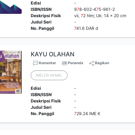
Edisi
-
ISBN/ISSN
9
7
8-602-4
7
5-961-2
Deskripsi Fisik
vii,
7
2 hlm; Uk: 14 x 20 cm
Judul Seri
-
No. Panggil
7
41.6 DAR d
KAYU OLAHAN
Komentar
Penanda
Bagikan
IMELDA AKMAL
Edisi
-
ISBN/ISSN
-
Deskripsi Fisik
-
Judul Seri
-
No. Panggil
7
29.24 IME K