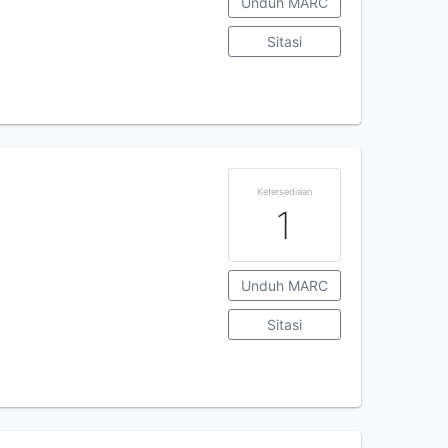
Unduh MARC
Sitasi
Ketersediaan
1
Unduh MARC
Sitasi