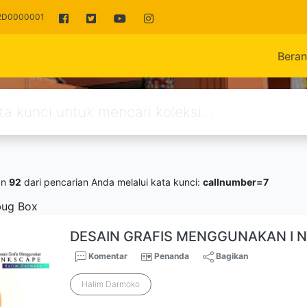
42D0000001
Bera
an
92
dari pencarian Anda melalui kata kunci:
callnumber=7
ug Box
DESAIN GRAFIS MENGGUNAKAN I N 
Komentar
Penanda
Bagikan
Halim Darmoko