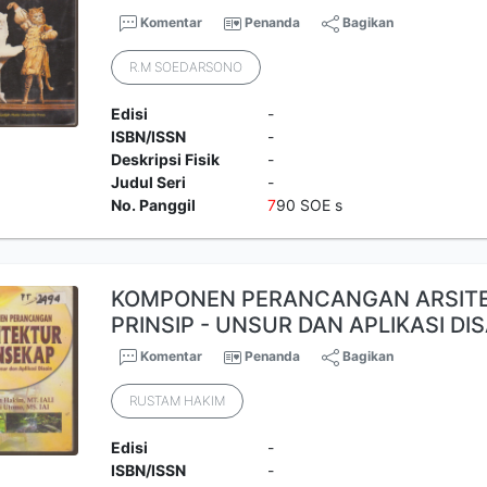
Komentar
Penanda
Bagikan
R.M SOEDARSONO
Edisi
-
ISBN/ISSN
-
Deskripsi Fisik
-
Judul Seri
-
No. Panggil
7
90 SOE s
KOMPONEN PERANCANGAN ARSIT
PRINSIP - UNSUR DAN APLIKASI DIS
Komentar
Penanda
Bagikan
RUSTAM HAKIM
Edisi
-
ISBN/ISSN
-