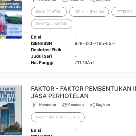
NIA K.PONTOH
DELIK HUDALAH
PETRUS N.
DIMITRA VIANTARI
Edisi
-
ISBN/ISSN
9
7
8-623-
7
165-05-
7
Deskripsi Fisik
-
Judul Seri
-
No. Panggil
7
11 NIA d
FAKTOR - FAKTOR PEMBENTUKAN IN
JASA PERHOTELAN
Komentar
Penanda
Bagikan
DR E YUNITA SARI SE M SI
Edisi
1