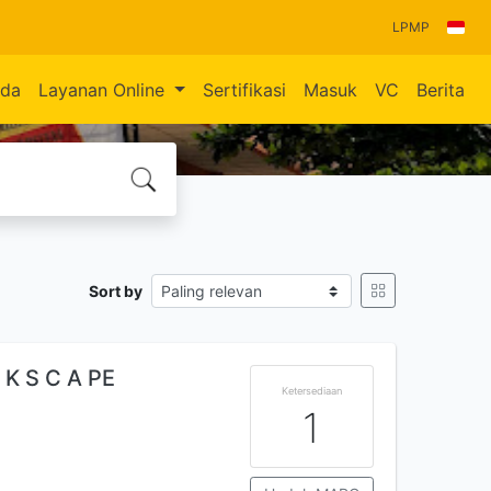
LPMP
nda
Layanan Online
Sertifikasi
Masuk
VC
Berita
Sort by
K S C A PE
Ketersediaan
1